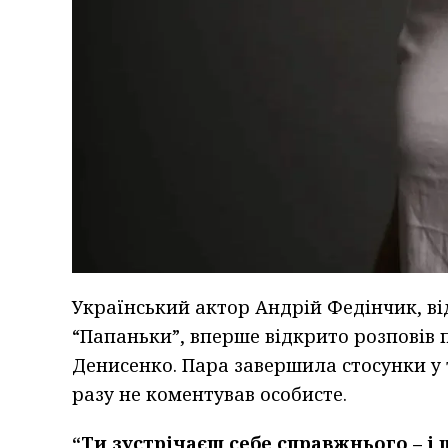
Український актор Андрій Федінчик, ві
“Папаньки”, вперше відкрито розповів 
Денисенко. Пара завершила стосунки у 
разу не коментував особисте.
“Ти зустрічаєш себе справжнього – і