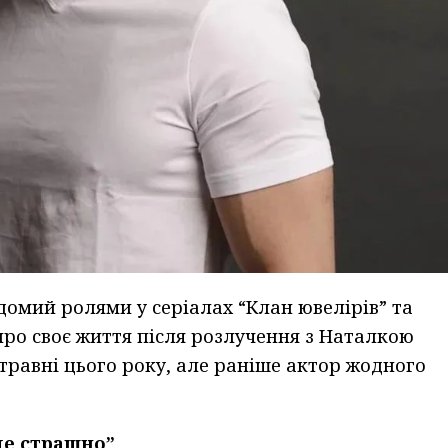
домий ролями у серіалах “Клан ювелірів” та
про своє життя після розлучення з Наталкою
травні цього року, але раніше актор жодного
 це страшно”