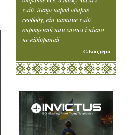
хліб. Якщо народ обирає
свободу, він матиме хліб,
вирощений ним самим і ніким
не відібраний
С.Бандера