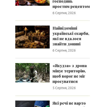
господинь
простим рецептом
6 Серпня, 2026
Найвідоміші
українські скарби,
які не вдалося
знайти донині
6 Серпня, 2026
«Якудза» з дрона
мінує територію,
щоб ворог не міг
просуватися
5 Серпня, 2026
Які речі не варто