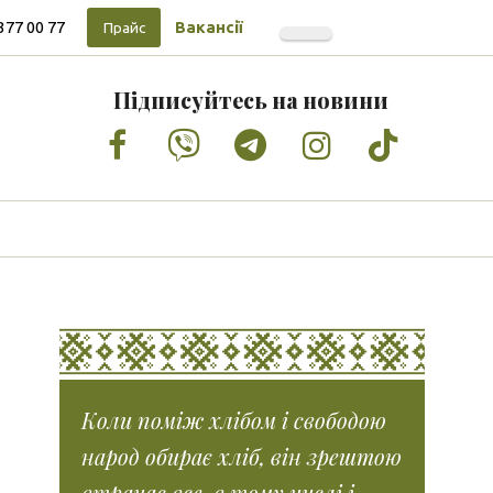
377 00 77
Вакансії
Прайс
Підписуйтесь на новини
Facebook
Vimeo
Tumblr
Instagram
Tiktok
Коли поміж хлібом і свободою
народ обирає хліб, він зрештою
втрачає все, в тому числі і