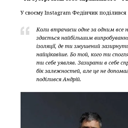
У своєму Instagram Федінчик поділивс
Коли втрачаєш одне за одним все на
здається найбільшим випробування
ізоляції, де ти змушений зазирнути
найцікавіше. Бо той, кого ти спогл
ти себе уявляв. Зазирати в себе с
бік залежностей, але це не допомаг
поділився Андрій.