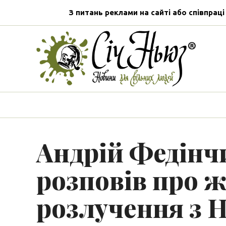
З питань реклами на сайті або співпраці
Андрій Федінч
розповів про ж
розлучення з 