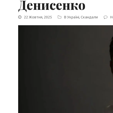
Денисенко
22 Жовтня, 2025
В Україні
,
Скандали
Н