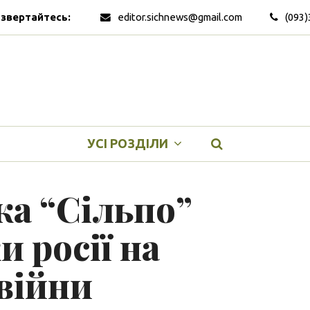
 звертайтесь:
editor.sichnews@gmail.com
(093)
УСІ РОЗДІЛИ
ка “Сільпо”
и росії на
війни