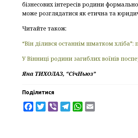
бізнесових інтересів родини формально
може розглядатися як етична та юридичн
Читайте також:
“Він ділився останнім шматком хліба”: 
У Вінниці родини загиблих воїнів посп
Яна ТИХОЛАЗ, “СічНьюз”
Поділитися
Facebook
Twitter
Viber
Telegram
WhatsApp
Email