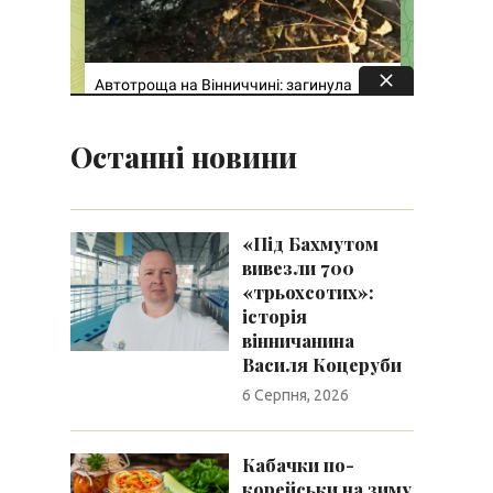
Останні новини
«Під Бахмутом
вивезли 700
«трьохсотих»:
історія
вінничанина
Василя Коцеруби
6 Серпня, 2026
Кабачки по-
корейськи на зиму