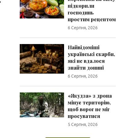
»
підкорили
господинь
простим рецептом
6 Серпня, 2026
Найвідоміші
українські скарби,
які не вдалося
знайти донині
6 Серпня, 2026
«Якудза» з дрона
мінує територію,
щоб ворог не міг
просуватися
5 Серпня, 2026