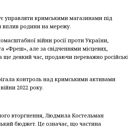
є управляти кримськими магазинами під
и вплив родини на мережу.
омасштабної війни росії проти України,
а «Фреш», але за свідченнями місцевих,
а ще деякий час, продаючи переважно російськ
рігала контроль над кримськими активами
ійни 2022 року.
ного вторгнення, Людмила Костельман
ький бюджет. Це означає, що частина