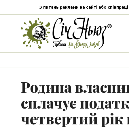
З питань реклами на сайті або співпраці
Родина власни
сплачує податк
четвертий рік 