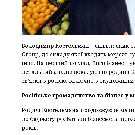
Володимир Костельман – співвласник од
Group, до складу якої входять мережі с
інші. На перший погляд, його бізнес – 
детальний аналіз показує, що родина Ко
зв’язки з росією, включно з окуповани
Російське громадянство та бізнес у м
Родичі Костельмана продовжують мати 
до бюджету рф. Батьки бізнесмена прожив
років.