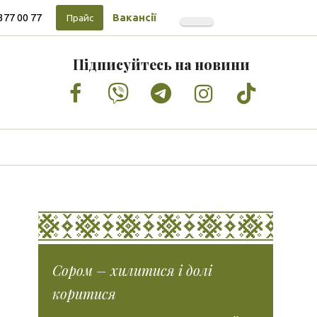
377 00 77
Вакансії
Прайс
Підписуйтесь на новини
Facebook
Vimeo
Tumblr
Instagram
Tiktok
Сором – хилитися і долі
коритися