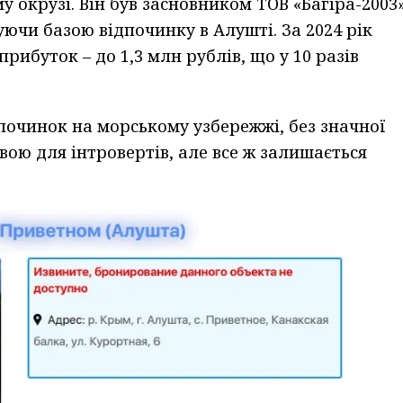
окрузі. Він був засновником ТОВ «Багіра-2003
уючи базою відпочинку в Алушті. За 2024 рік
прибуток – до 1,3 млн рублів, що у 10 разів
починок на морському узбережжі, без значної
вою для інтровертів, але все ж залишається