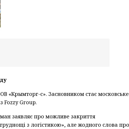
оду
 ТОВ «Крымторг-с». Засновником стає московське
з Fozzy Group.
ман заявляє про можливе закриття
«труднощі з логістикою», але жодного слова пр