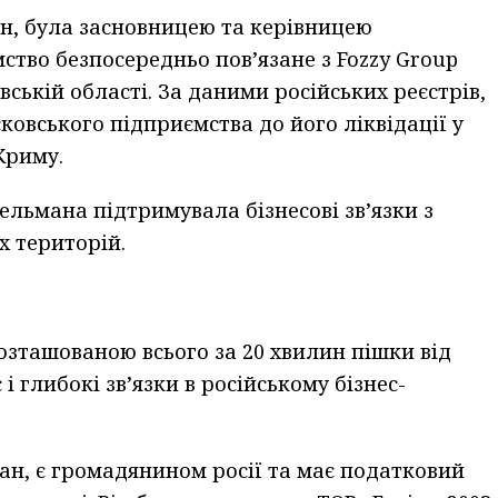
, була засновницею та керівницею
ство безпосередньо пов’язане з Fozzy Group
вській області. За даними російських реєстрів,
овського підприємства до його ліквідації у
 Криму.
тельмана підтримувала бізнесові зв’язки з
х територій.
розташованою всього за 20 хвилин пішки від
і глибокі зв’язки в російському бізнес-
н, є громадянином росії та має податковий