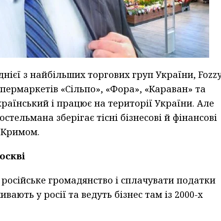
нієї з найбільших торгових груп України, Fozz
упермаркетів «Сільпо», «Фора», «Караван» та
український і працює на території України. Але
стельмана зберігає тісні бізнесові й фінансові
м Кримом.
оскві
російське громадянство і сплачувати податки
ають у росії та ведуть бізнес там із 2000-х