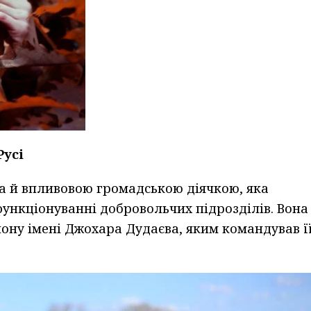
Русі
 а й впливовою громадською діячкою, яка
функціонуванні добровольчих підрозділів. Вона
ону імені Джохара Дудаєва, яким командував ї