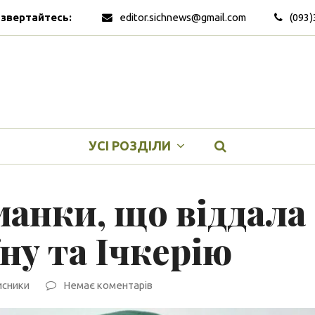
 звертайтесь:
editor.sichnews@gmail.com
(093)
УСІ РОЗДІЛИ
манки, що віддала
ну та Ічкерію
исники
Немає коментарів