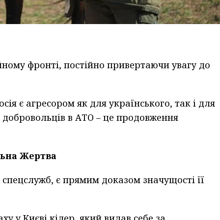
ному фронті, постійно привертаючи увагу до
ія є агресором як для українського, так і для
х добровольців в АТО – це продовження
льна Жертва
 спецслужб, є прямим доказом значущості її
ху у Києві кілер, який видав себе за