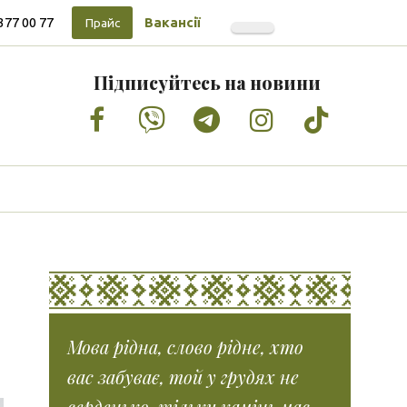
377 00 77
Вакансії
Прайс
Підписуйтесь на новини
Facebook
Vimeo
Tumblr
Instagram
Tiktok
Мова рідна, слово рідне, хто
вас забуває, той у грудях не
серденько, тільки камінь має