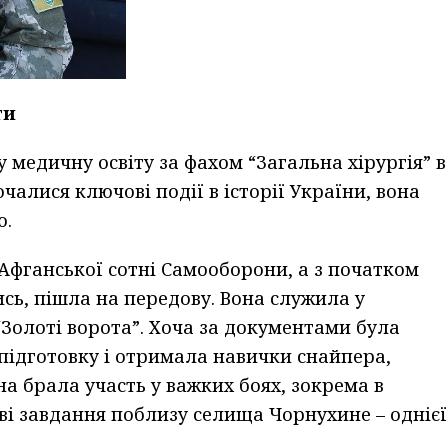
ти
 медичну освіту за фахом “Загальна хірургія” в
чалися ключові події в історії України, вона
ю.
Афганської сотні Самооборони, а з початком
ись, пішла на передову. Вона служила у
“Золоті ворота”. Хоча за документами була
ідготовку і отримала навички снайпера,
а брала участь у важких боях, зокрема в
і завдання поблизу селища Чорнухине – однієї