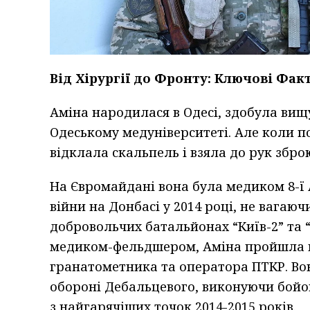
Від Хірургії до Фронту: Ключові Фак
Аміна народилася в Одесі, здобула вищу
Одеському медуніверситеті. Але коли по
відклала скальпель і взяла до рук збро
На Євромайдані вона була медиком 8-ї 
війни на Донбасі у 2014 році, не вагаюч
добровольчих батальйонах “Київ-2” та 
медиком-фельдшером, Аміна пройшла п
гранатометника та оператора ПТКР. Вон
обороні Дебальцевого, виконуючи бойов
з найгарячіших точок 2014-2015 років.