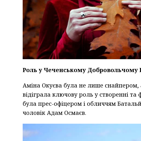
Роль у Чеченському Добровольчому 
Аміна Окуєва була не лише снайпером,
відіграла ключову роль у створенні та 
була прес-офіцером і обличчям Батальй
чоловік Адам Осмаєв.