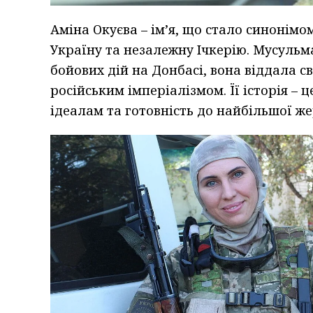
Аміна Окуєва – ім’я, що стало синонімо
Україну та незалежну Ічкерію. Мусульма
бойових дій на Донбасі, вона віддала св
російським імперіалізмом. Її історія – ц
ідеалам та готовність до найбільшої же