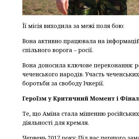
Її місія виходила за межі поля бою:
Вона активно працювала на інформацій
спільного ворога – росії.
Вона доносила ключове переконання: рос
чеченського народів. Участь чеченськи
боротьби за свободу Ічкерії.
Героїзм у Критичний Момент і Фіна
Те, що Аміна стала мішенню російських
діяльності для кремля.
Червень 2017 року: Під час першого зама