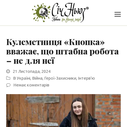
Кулеметниця «Кнопка»
вважає, що штабна робота
– не для неї
21 Листопада, 2024
В Україні
,
Війна
,
Герої-Захисники
,
Інтерв'ю
Немає коментарів