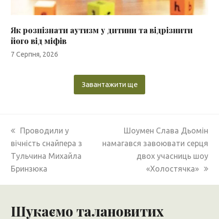
Як розпізнати аутизм у дитини та відрізнити
його від міфів
7 Серпня, 2026
Завантажити ще
previous
next
Проводили у
Шоумен Слава Дьомін
post:
post:
вічність снайпера з
намагався завоювати серця
Тульчина Михайла
двох учасниць шоу
Бринзюка
«Холостячка»
Шукаємо талановитих