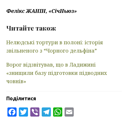
Фелікс ЖАНІН, «СічНьюз»
Читайте також
Нелюдські тортури в полоні: історія
звільненого з “Чорного дельфіна”
Ворог відзвітував, що в Ладижині
«знищили базу підготовки підводних
човнів»
Поділитися
Facebook
Twitter
Viber
Telegram
WhatsApp
Email