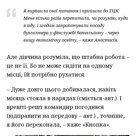
Я вирішила свої питання і прийшла до ТЦК.
Мене кілька разів перепитали, чи розумію, куди
я йду, і згодом запропонували посаду
бухгалтера у фінслужбі батальйону – через
вищу економічну освіту, – каже Анастасія.
Але дівчина розуміла, що штабна робота –
це не її. Бо не може сидіти на одному
місці, їй потрібно рухатися.
– Дуже довго цього добивалася, навіть
місяць стояла в нарядах (сміється-авт.). І
врешті-решт командир погодився
(відправити на передову – авт.) , точніше,
я його переконала, – каже «Кнопка».