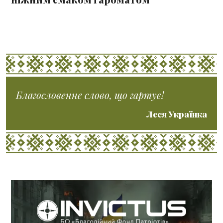
Благословенне слово, що гартує!
Леся Українка