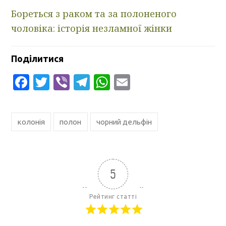
Бореться з раком та за полоненого
чоловіка: історія незламної жінки
Поділитися
Facebook
Twitter
Viber
Telegram
WhatsApp
Email
колонія
полон
чорний дельфін
5
Рейтинг статті