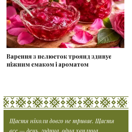
Варення з пелюсток троянд здивує
ніжним смаком і ароматом
Щастя ніколи довго не триває. Щастя
все — день, година, одна хвилина