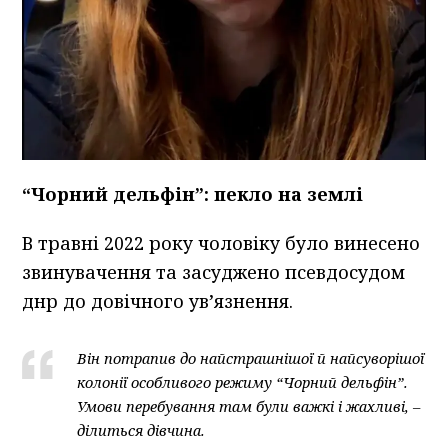
“Чорний дельфін”: пекло на землі
В травні 2022 року чоловіку було винесено
звинувачення та засуджено псевдосудом
днр до довічного ув’язнення.
Він потрапив до найстрашнішої й найсуворішої
колонії особливого режиму “Чорний дельфін”.
Умови перебування там були важкі і жахливі, –
ділиться дівчина.