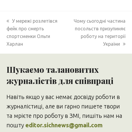
previous
next
У мережі розлетівся
Чому сьогодні частина
post:
post:
фейк про смерть
посольств призупиняє
спортсменки Ольги
роботу на території
Харлан
України
Шукаємо талановитих
журналістів для співпраці
Навіть якщо у вас немає досвіду роботи в
журналістиці, але ви гарно пишете твори
та мрієте про роботу в ЗМІ, пишіть нам на
пошту
editor.sichnews@gmail.com