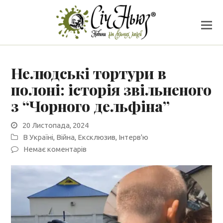
Нелюдські тортури в
полоні: історія звільненого
з “Чорного дельфіна”
20 Листопада, 2024
В Україні
,
Війна
,
Ексклюзив
,
Інтерв'ю
Немає коментарів