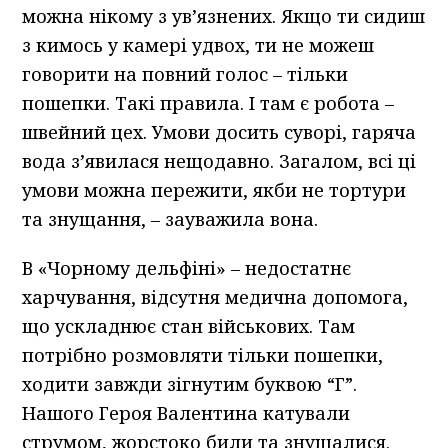
можна нікому з ув’язнених. Якщо ти сидиш
з кимось у камері удвох, ти не можеш
говорити на повний голос – тільки
пошепки. Такі правила. І там є робота –
швейний цех. Умови досить суворі, гаряча
вода з’явилася нещодавно. Загалом, всі ці
умови можна пережити, якби не тортури
та знущання, – зауважила вона.
В «Чорному дельфіні» – недостатнє
харчування, відсутня медична допомога,
що ускладнює стан військових. Там
потрібно розмовляти тільки пошепки,
ходити завжди зігнутим буквою “Г”.
Нашого Героя Валентина катували
струмом, жорстоко били та знущалися.