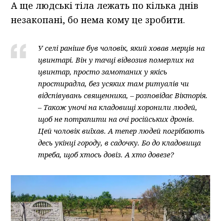
А ще людські тіла лежать по кілька днів
незакопані, бо нема кому це зробити.
У селі раніше був чоловік, який ховав мерців на
цвинтарі. Він у тачці відвозив померлих на
цвинтар, просто замотаних у якісь
простирадла, без усяких там ритуалів чи
відспівувань священника, – розповідає Вікторія.
– Також уночі на кладовищі хоронили людей,
щоб не потрапити на очі російських дронів.
Цей чоловік виїхав. А тепер людей погрібають
десь укінці городу, в садочку. Бо до кладовища
треба, щоб хтось довіз. А хто довезе?