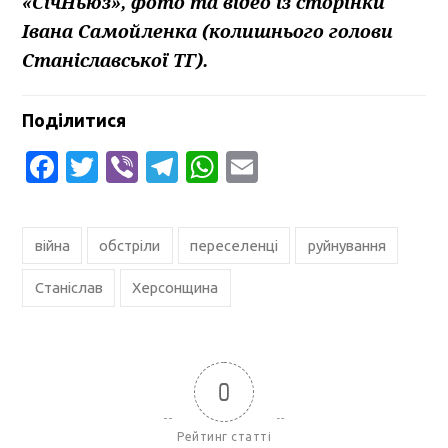
«СічНьюз», фото та відео із сторінки
Івана Самойленка (колишнього голови
Станіславської ТГ).
Поділитися
Facebook
Twitter
Viber
Telegram
WhatsApp
Email
війна
обстріли
переселенці
руйнування
Станіслав
Херсонщина
0
Рейтинг статті