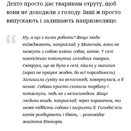
Дехто просто дає тваринам отруту, щоб
вони не доходили з голоду. Інші ж просто
випускають і залишають напризволяще.
Ну, а що з ними робити? Якщо люди
виїжджають, наприклад, у Миколаїв, вони не
можуть з собою взяти собак, котів. У селі
повнісінько покинутих голодних тварин.
Свекруха, ще як була в селі, пішла у магазин
(зараз не працює жоден, бо всі порозбивали).
Залишила сумку на велосипеді, повернулася, а її
немає. Собака просто схопила торбину і
потягнула, ледь не з велосипедом. Якщо
людина впаде, наприклад, через поранення, то
може підбігти собака і загризти її. Голодні пси
котів роздирають і їдять, – розповідає
жахіття Вікторія.