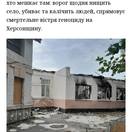
хто мешкає там: ворог щодня нищить
село, убиває та калічить людей, спрямовує
смертельне вістря геноциду на
Херсонщину.