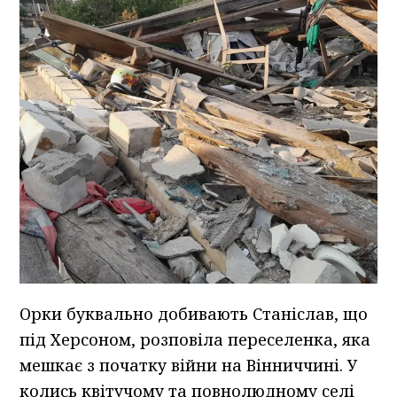
Орки буквально добивають Станіслав, що
під Херсоном, розповіла переселенка, яка
мешкає з початку війни на Вінниччині. У
колись квітучому та повнолюдному селі