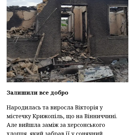
Залишили все добро
Народилась та виросла Вікторія у
містечку Крижопіль, що на Вінниччині.
Але вийшла заміж за херсонського
хлопця, який забрав її у сонячний