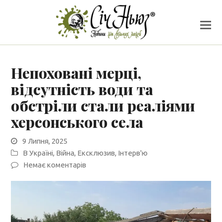
Непоховані мерці,
відсутність води та
обстріли стали реаліями
херсонського села
9 Липня, 2025
В Україні
,
Війна
,
Ексклюзив
,
Інтерв'ю
Немає коментарів