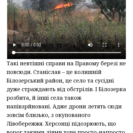
Такі невтішні справи на Правому березі не
повсюди. Станіслав – це колишній
Білозерський район, це село та сусідні
дуже страждають від обстрілів. І Білозерка
розбита, й інші села також
напівзрйновані. Адже дрони летять сюди
зовсім близько, з окупованого
Лівобережжя. Херсонці підозрюють, що
ворог такими діями хоче просто-напросто