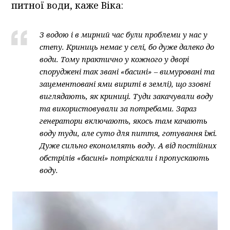
питної води, каже Віка:
З водою і в мирний час були проблеми у нас у
степу. Криниць немає у селі, бо дуже далеко до
води. Тому практично у кожного у дворі
споруджені так звані «басині» – вимуровані та
зацементовані ями вириті в землі), що ззовні
виглядають, як криниці. Туди закачували воду
та використовували за потребами. Зараз
генератори включають, якось там качають
воду туди, але суто для пиття, готування їжі.
Дуже сильно економлять воду. А від постійних
обстрілів «басині» потріскали і пропускають
воду.