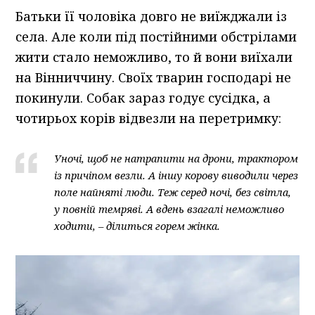
Батьки її чоловіка довго не виїжджали із
села. Але коли під постійними обстрілами
жити стало неможливо, то й вони виїхали
на Вінниччину. Своїх тварин господарі не
покинули. Собак зараз годує сусідка, а
чотирьох корів відвезли на перетримку:
Уночі, щоб не натрапити на дрони, трактором
із причіпом везли. А іншу корову виводили через
поле найняті люди. Теж серед ночі, без світла,
у повній темряві. А вдень взагалі неможливо
ходити, – ділиться горем жінка.