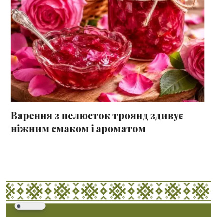
Варення з пелюсток троянд здивує
ніжним смаком і ароматом