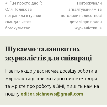
previous
next
“Це просто дно!”:
Погрожували
post:
post:
Оля Полякова
зґвалтуванням та
потрапила в гучний
поголили налисо: нові
скандал через
деталі про полон
богохульство
журналістки
Шукаємо талановитих
журналістів для співпраці
Навіть якщо у вас немає досвіду роботи в
журналістиці, але ви гарно пишете твори
та мрієте про роботу в ЗМІ, пишіть нам на
пошту
editor.sichnews@gmail.com