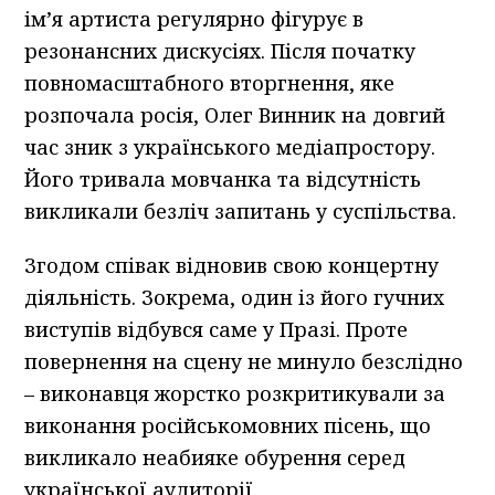
ім’я артиста регулярно фігурує в
резонансних дискусіях. Після початку
повномасштабного вторгнення, яке
розпочала росія, Олег Винник на довгий
час зник з українського медіапростору.
Його тривала мовчанка та відсутність
викликали безліч запитань у суспільства.
Згодом співак відновив свою концертну
діяльність. Зокрема, один із його гучних
виступів відбувся саме у Празі. Проте
повернення на сцену не минуло безслідно
– виконавця жорстко розкритикували за
виконання російськомовних пісень, що
викликало неабияке обурення серед
української аудиторії.