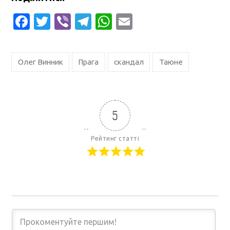
Facebook
Twitter
Viber
Telegram
WhatsApp
Email
Олег Винник
Прага
скандал
Таюне
5
Рейтинг статті