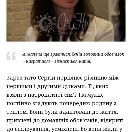
А малеча ще грається, їхній головний обов’язок
– награтися! – зізнається Катя.
Зараз тато Сергій порівнює різницю між
першими і другими дітками. Ті, яких
взяли з патронатної сім’ї Ткачуків,
постійно згадують попередню родину з
теплом. Вони були адаптовані до життя,
привчені до домашніх обов’язків, відкриті
до спілкування, усміхнені. Бо вони жили у