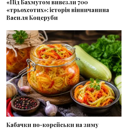
«Під Бахмутом вивезли 700
«трьохсотих»: історія вінничанина
Василя Коцеруби
Кабачки по-корейськи на зиму