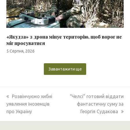
«Якудза» з дрона мінує територію, щоб ворог не
міг просуватися
5 Серпня, 2026
Завантажити ще
previous
next
Розвінчуємо хибні
“Челсі” готовий віддати
post:
post:
уявлення іноземців
фантастичну суму за
про Україну
Георгія Судакова