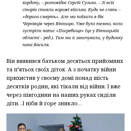
кордону, – розповідає Сергій Сузько. – Зі всіх
сторін стояли ворожі війська. Куди не глянь –
«дорога-смерть». Але ми поїхали в бік
Чернівців через Вінницю. Уже було темно, коли
зустріли напис «Погребище» (це у Вінницькій
області – ред.). Там ми й заночували, у будинку
пана Василя.
Він виявився батьком десятьох прийомних
та п’ятьох своїх діток. А з початку війни
прихистив у своєму домі понад шість
десятків родин, які тікали від війни. І вже
через півгодини на наших руках сиділи
діти…І ніби й горе зникло…