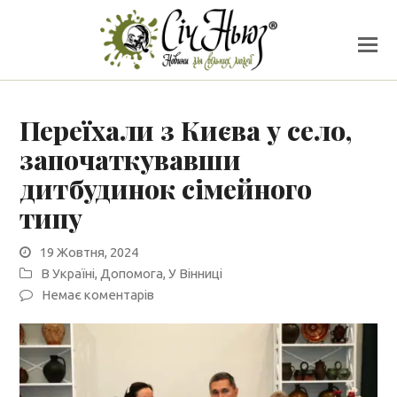
Переїхали з Києва у село,
започаткувавши
дитбудинок сімейного
типу
19 Жовтня, 2024
В Україні
,
Допомога
,
У Вінниці
Немає коментарів