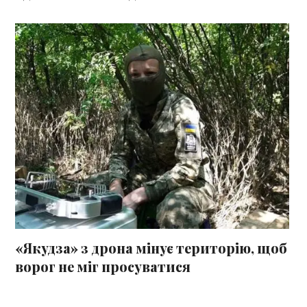
«Якудза» з дрона мінує територію, щоб
ворог не міг просуватися