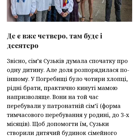
Де є вже четверо, там буде і
десятеро
Звісно, сім’я Сузьків думала спочатку про
одну дитину. Але доля розпорядилася по-
іншому. У Погребищі було чотири хлопці,
рідні брати, практично кинуті мамою
напризволяще. Вони на той час
перебували у патронатній сім’ї (форма
тимчасового перебування у родині, до 3-х
місяців). Щоб допомогти їм, Сузьки
створили дитячий будинок сімейного