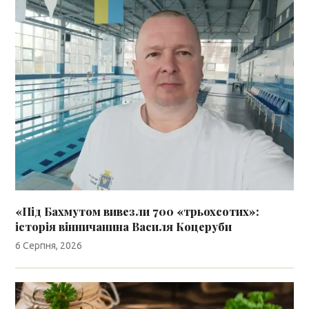
«Під Бахмутом вивезли 700 «трьохсотих»:
історія вінничанина Василя Коцеруби
6 Серпня, 2026