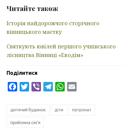
Читайте також
Історія найдорожчого сторічного
вінницького маєтку
Святкують ювілей першого учнівського
лісництва Вінниці «Екодім»
Поділитися
Facebook
Twitter
Viber
Telegram
WhatsApp
Email
дитячий будинок
діти
патронат
прийомна сім’я