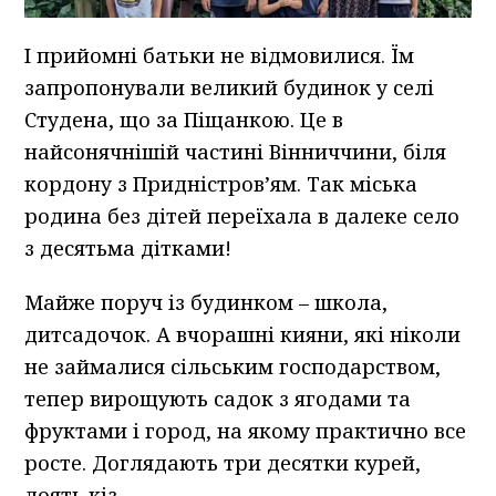
І прийомні батьки не відмовилися. Їм
запропонували великий будинок у селі
Студена, що за Піщанкою. Це в
найсонячнішій частині Вінниччини, біля
кордону з Придністров’ям. Так міська
родина без дітей переїхала в далеке село
з десятьма дітками!
Майже поруч із будинком – школа,
дитсадочок. А вчорашні кияни, які ніколи
не займалися сільським господарством,
тепер вирощують садок з ягодами та
фруктами і город, на якому практично все
росте. Доглядають три десятки курей,
доять кіз.