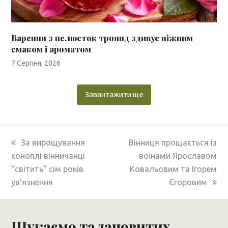
Варення з пелюсток троянд здивує ніжним
смаком і ароматом
7 Серпня, 2026
Завантажити ще
previous
next
За вирощування
Вінниця прощається із
post:
post:
коноплі вінничанці
воїнами Ярославом
“світить” сім років
Ковальовим та Ігорем
ув’язнення
Єгоровим
Шукаємо талановитих