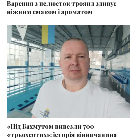
Варення з пелюсток троянд здивує
ніжним смаком і ароматом
«Під Бахмутом вивезли 700
«трьохсотих»: історія вінничанина