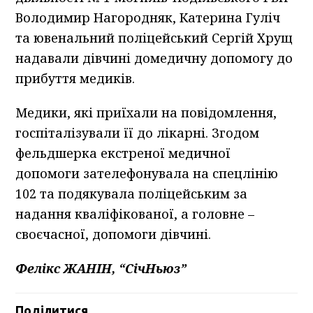
Володимир Нагородняк, Катерина Гуліч
та ювенальний поліцейський Сергій Хрущ
надавали дівчині домедичну допомогу до
прибуття медиків.
Медики, які приїхали на повідомлення,
госпіталізували її до лікарні. Згодом
фельдшерка екстреної медичної
допомоги зателефонувала на спецлінію
102 та подякувала поліцейським за
надання кваліфікованої, а головне –
своєчасної, допомоги дівчині.
Фелікс ЖАНІН, “СічНьюз”
Поділитися