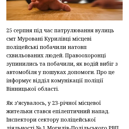
25 серпня під час патрулювання вулиць
смт Муровані Курилівці місцеві
поліцейські побачили натовп
схвильованих людей. Правоохоронці
зупинились та побачили, як водій вибіг з
автомобіля у пошуках допомоги. Про це
інформує відділ комунікації поліції
Вінницької області.
Як з’ясувалось, у 23-річної місцевої
жительки стався епілептичний напад.
Інспектори сектору поліцейської
діяльності № 1 Могилів-Подільського РВП