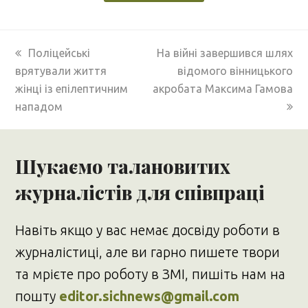
previous
next
Поліцейські
На війні завершився шлях
post:
post:
врятували життя
відомого вінницького
жінці із епілептичним
акробата Максима Гамова
нападом
Шукаємо талановитих
журналістів для співпраці
Навіть якщо у вас немає досвіду роботи в
журналістиці, але ви гарно пишете твори
та мрієте про роботу в ЗМІ, пишіть нам на
пошту
editor.sichnews@gmail.com