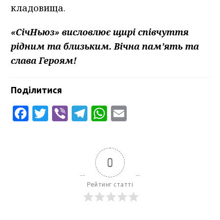
кладовища.
«СічНьюз» висловлює щирі співчуття
рідним та близьким. Вічна пам’ять та
слава Героям!
Поділитися
Facebook
Twitter
Viber
Telegram
WhatsApp
Email
0
Рейтинг статті