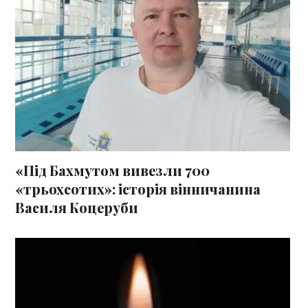
«Під Бахмутом вивезли 700
«трьохсотих»: історія вінничанина
Василя Коцеруби