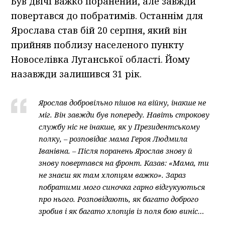
Був двічі важко поранений, але завжди
повертався до побратимів. Останнім для
Ярослава став бій 20 серпня, який він
прийняв поблизу населеного пункту
Новоселівка Луганської області. Йому
назавжди залишився 31 рік.
Ярослав добровільно пішов на війну, інакше не
міг. Він завжди був попереду. Навіть строкову
службу ніс не інакше, як у Президентському
полку, – розповідає мама Героя Людмила
Іванівна. – Після поранень Ярослав знову й
знову повертався на фронт. Казав: «Мама, ти
не знаєш як там хлопцям важко». Зараз
побратими мого синочка гарно відгукуються
про нього. Розповідають, як багато доброго
зробив і як багато хлопців із поля бою виніс…