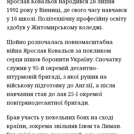
Ярослав Ковальов народився 28 липня
1992 року у Вінниці, де свого часу навчався
у 16 школі. Політехнічну професійну освіту
здобув у Житомирському коледжі.
Щойно розпочалась повномасштабна
війна Ярослав Ковальов за покликом
серця пішов боронити Україну. Спочатку
служив у 95-й окремій десантно-
штурмовій бригаді, з якої рушив на
військову підготовку до Англії, а після
навчання став до лав 25-ї окремої
повітрянодесантної бригади.
Брав участь у пекельних боях на сході
країни, зокрема звільняв Ізюм та Лиман.