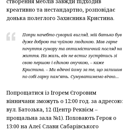
створення меблів завжди підходив
креативно та нестандартно, розповідає
донька полеглого Захисника Кристина.
Попри начебто суворий вигляд, мій батько був
дуже доброю та чуйною людиною. Мав гарне
почуття гумору та оптимістичний погляд на
життя. На жаль, він не встиг зустрітись зі
свою першою і єдиною онучкою, – каже
Кристина. – Ми вдячні йому за те, що залишив
по собі гарну пам’ять. Сумуватимемо вічно…
Попрощатися із Ігорем Єгоровим
вінничани зможуть о 12:00 год. за адресою:
вул. Батозька, 12 (Центр Реквієм –
прощальна зала №1). Поховають Героя о
13:00 на Алеї Слави Сабарівського