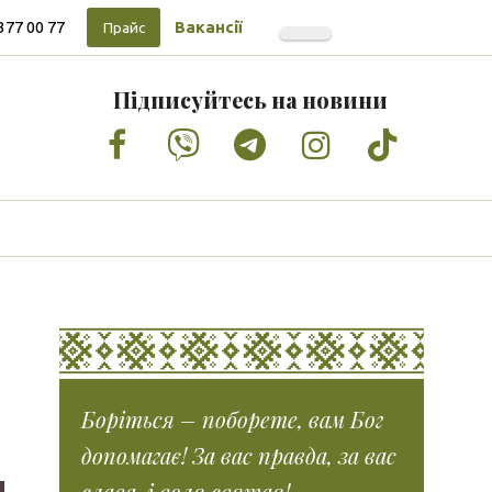
377 00 77
Вакансії
Прайс
Підписуйтесь на новини
Facebook
Vimeo
Tumblr
Instagram
Tiktok
Боріться – поборете, вам Бог
допомагає! За вас правда, за вас
слава, і воля святая!