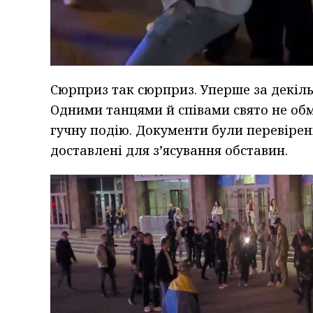
Сюрприз так сюрприз. Уперше за декіль
Одними танцями й співами свято не об
гучну подію. Документи були перевірені
доставлені для з’ясування обставин.