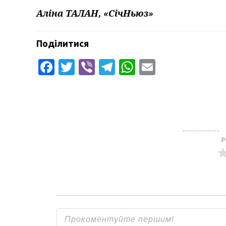
Аліна ТАЛАН, «СічНьюз»
Поділитися
Facebook
Twitter
Viber
Telegram
WhatsApp
Email
Р