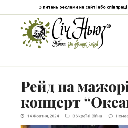
З питань реклами на сайті або співпраці
Рейд на мажор
концерт “Океан
14 Жовтня, 2024
В Україні
,
Війна
Немає