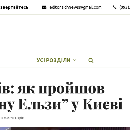
 звертайтесь:
editor.sichnews@gmail.com
(093)
УСІ РОЗДІЛИ
ів: як пройшов
у Ельзи” у Києві
 коментарів