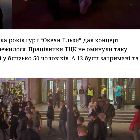
ка років гурт “Океан Ельзи” дав концерт.
межилося. Працівники ТЦК не оминули таку
 у близько 50 чоловіків. А 12 були затримані та