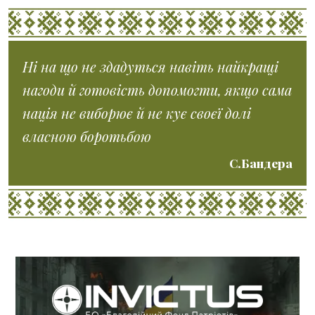
Ні на що не здадуться навіть найкращі
нагоди й готовість допомогти, якщо сама
нація не виборює й не кує своєї долі
власною боротьбою
С.Бандера