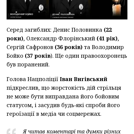
Серед загиблих: Денис Половинка
(22
роки)
, Олександр Флорінський
(41 рік)
,
Сергій Сафронов
(36 років)
та Володимир
Бойко
(37 років
). Ще один правоохоронець
був поранений.
Голова Нацполіції
Іван Вигівський
підкреслив, що жорстокість дій стрільця
не може бути виправдана його бойовим
статусом, і засудив будь‑які спроби його
героїзації в медіа чи соцмережах.
Я читав коментарі та думки різних