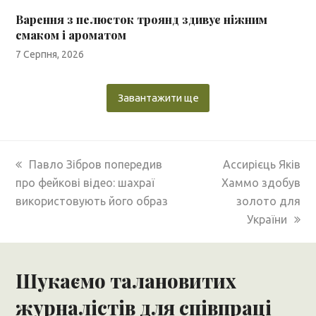
Варення з пелюсток троянд здивує ніжним
смаком і ароматом
7 Серпня, 2026
Завантажити ще
previous
next
Павло Зібров попередив
Ассирієць Яків
post:
post:
про фейкові відео: шахраї
Хаммо здобув
використовують його образ
золото для
України
Шукаємо талановитих
журналістів для співпраці