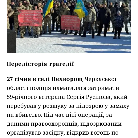
Передісторія трагедії
27 січня в селі Нехворощ
Черкаської
області поліція намагалася затримати
59‑річного ветерана Сергія Русінова, який
перебував у розшуку за підозрою у замаху
на вбивство. Під час цієї операції, за
даними правоохоронців, підозрюваний
організував засідку, відкрив вогонь по