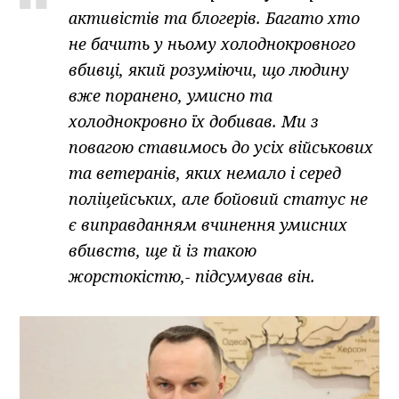
активістів та блогерів. Багато хто
не бачить у ньому холоднокровного
вбивці, який розуміючи, що людину
вже поранено, умисно та
холоднокровно їх добивав. Ми з
повагою ставимось до усіх військових
та ветеранів, яких немало і серед
поліцейських, але бойовий статус не
є виправданням вчинення умисних
вбивств, ще й із такою
жорстокістю,- підсумував він.