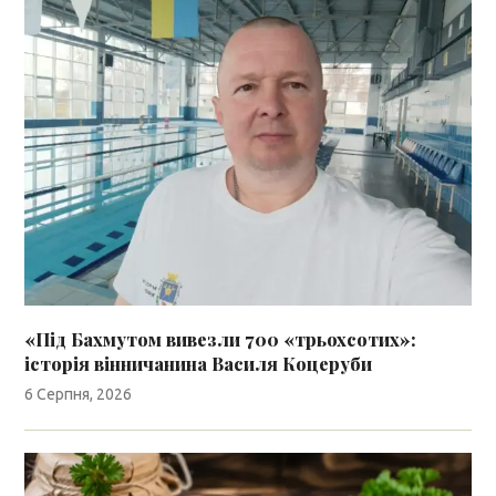
«Під Бахмутом вивезли 700 «трьохсотих»:
історія вінничанина Василя Коцеруби
6 Серпня, 2026