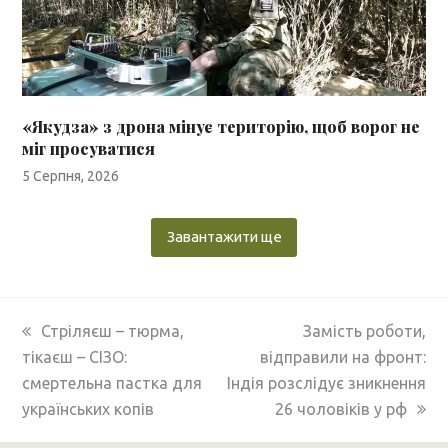
«Якудза» з дрона мінує територію, щоб ворог не
міг просуватися
5 Серпня, 2026
Завантажити ще
previous
next
Стріляєш – тюрма,
Замість роботи,
post:
post:
тікаєш – СІЗО:
відправили на фронт:
смертельна пастка для
Індія розслідує зникнення
українських копів
26 чоловіків у рф