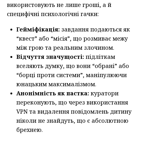
використовують не лише гроші, а й
специфічні психологічні гачки:
Гейміфікація:
завдання подаються як
“квест” або “місія”, що розмиває межу
між грою та реальним злочином.
Відчуття значущості:
підліткам
вселяють думку, що вони “обрані” або
“борці проти системи”, маніпулюючи
юнацьким максималізмом.
Анонімність як пастка:
куратори
переконують, що через використання
VPN та видалення повідомлень дитину
ніколи не знайдуть, що є абсолютною
брехнею.