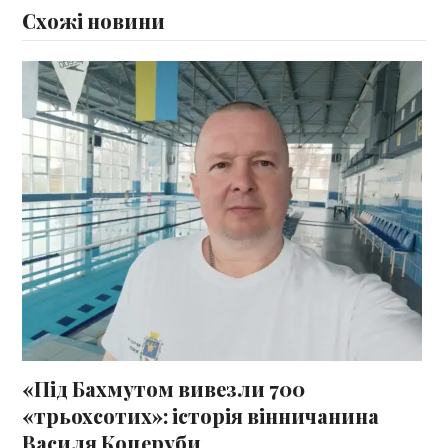
Схожі новини
«Під Бахмутом вивезли 700
«трьохсотих»: історія вінничанина
Василя Коцеруби