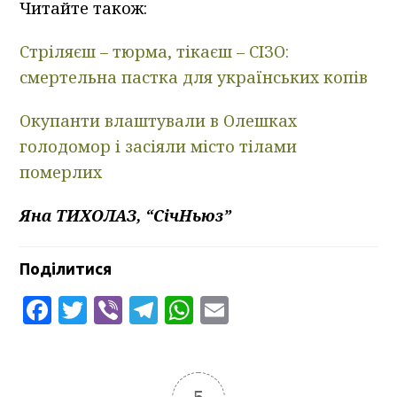
Читайте також:
Стріляєш – тюрма, тікаєш – СІЗО:
смертельна пастка для українських копів
Окупанти влаштували в Олешках
голодомор і засіяли місто тілами
померлих
Яна ТИХОЛАЗ, “СічНьюз”
Поділитися
Facebook
Twitter
Viber
Telegram
WhatsApp
Email