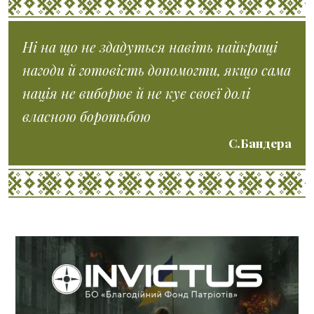
Ні на що не здадуться навіть найкращі
нагоди й готовість допомогти, якщо сама
нація не виборює й не кує своєї долі
власною боротьбою
С.Бандера