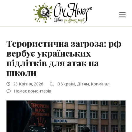
Терористична загроза: рф
вербує українських
підлітків для атак на
школи
23 Квітня, 2026
В Україні
,
Дітям
,
Кримінал
Немає коментарів