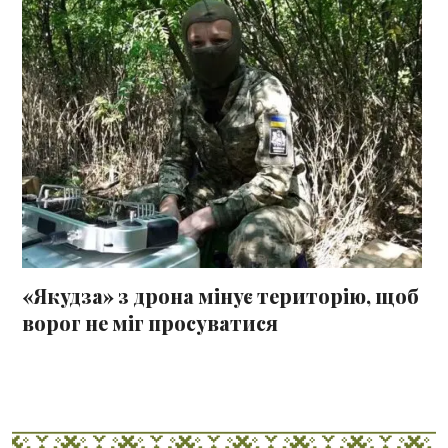
«Якудза» з дрона мінує територію, щоб
ворог не міг просуватися