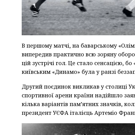
В першому матчі, на баварському «Олім
випередив практично всю зоряну оборон
цій зустрічі гол. Це стало сенсацією, б
київським «Динамо» була у ранзі безза
Другий поєдинок викликав у столиці Ук
спортивної арени країни надійшло заяв
кілька варіантів пам’ятних значків, ко
президент УЄФА італієць Артеміо Франк