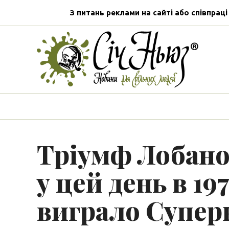
З питань реклами на сайті або співпраці
Тріумф Лобанов
у цей день в 1
виграло Супе