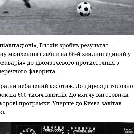
піаштадіоні», Блохін зробив результат –
у мюнхенців і забив на 66-й хвилині єдиний у
о «Баварія» до двоматчевого протистояння з
перечного фаворита.
раїни небачений ажіотаж. До дирекції головно
ок на 600 тисяч квитків. До матчу виготовили
льорові програмки. Уперше до Києва завітав
і.