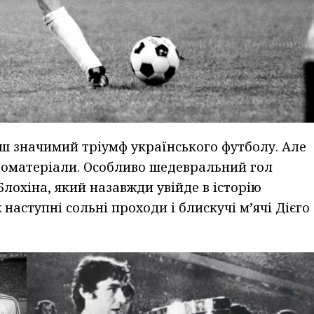
ьш значимий тріумф українського футболу. Але
деоматеріали. Особливо шедевральний гол
лохіна, який назавжди увійде в історію
ж наступні сольні проходи і блискучі м’ячі Дієго