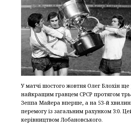
У матчі шостого жовтня Олег Блохін ще
найкращим гравцем СРСР протягом трьох
Зеппа Майера вперше, а на 53-й хвилин
перемогу із загальним рахунком 3:0. Це
керівництвом Лобановського.