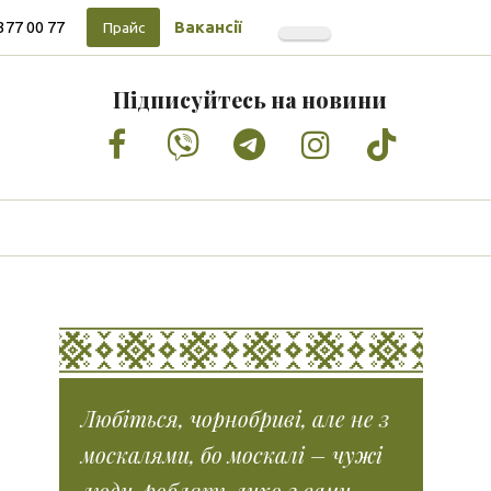
377 00 77
Вакансії
Прайс
Підписуйтесь на новини
Facebook
Vimeo
Tumblr
Instagram
Tiktok
Любіться, чорнобриві, але не з
москалями, бо москалі – чужі
люди, роблять лихо з вами