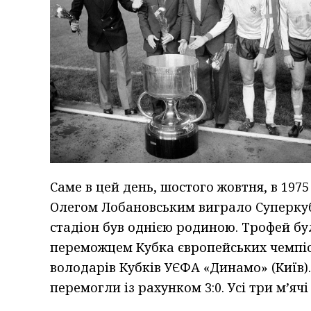
Саме в цей день, шостого жовтня, в 1975
Олегом Лобановським виграло Суперкуб
стадіон був однією родиною. Трофей бу
переможцем Кубка європейських чемпіо
володарів Кубків УЄФА «Динамо» (Київ).
перемогли із рахунком 3:0. Усі три м’ячі