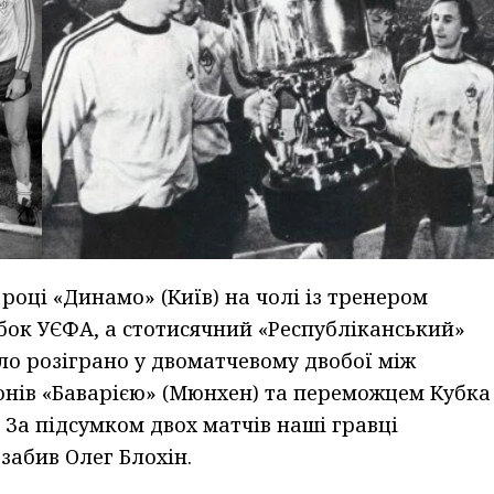
 році «Динамо» (Київ) на чолі із тренером
ок УЄФА, а стотисячний «Республіканський»
ло розіграно у двоматчевому двобої між
нів «Баварією» (Мюнхен) та переможцем Кубка
 За підсумком двох матчів наші гравці
 забив Олег Блохін.