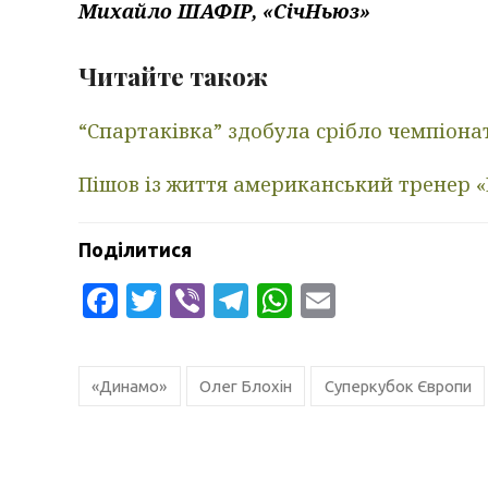
Михайло ШАФІР, «СічНьюз»
Читайте також
“Спартаківка” здобула срібло чемпіонат
Пішов із життя американський тренер 
Поділитися
Facebook
Twitter
Viber
Telegram
WhatsApp
Email
«Динамо»
Олег Блохін
Суперкубок Європи