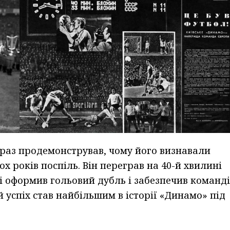
 раз продемонстрував, чому його визнавали
 років поспіль. Він переграв на 40-й хвилині
і оформив гольовий дубль і забезпечив команді
й успіх став найбільшим в історії «Динамо» під