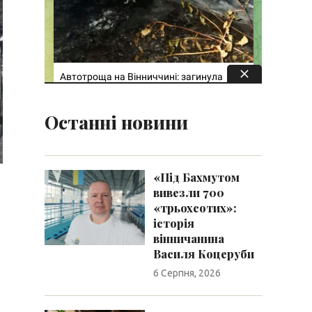
Останні новини
«Під Бахмутом
вивезли 700
«трьохсотих»:
історія
вінничанина
Василя Коцеруби
6 Серпня, 2026