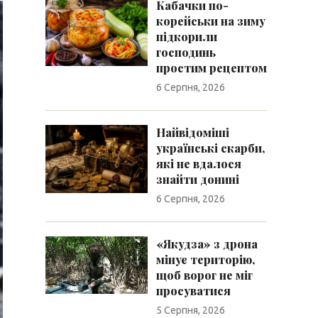
Кабачки по-
корейськи на зиму
підкорили
господинь
простим рецептом
6 Серпня, 2026
Найвідоміші
українські скарби,
які не вдалося
знайти донині
6 Серпня, 2026
«Якудза» з дрона
мінує територію,
щоб ворог не міг
просуватися
5 Серпня, 2026