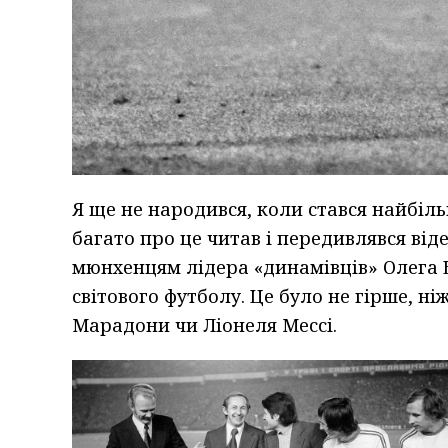
Я ще не народився, коли стався найбіл
багато про це читав і передивлявся ві
мюнхенцям лідера «динамівців» Олега Б
світового футболу. Це було не гірше, ні
Марадони чи Ліонеля Мессі.