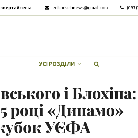
 звертайтесь:
editor.sichnews@gmail.com
(093)
УСІ РОЗДІЛИ
ського і Блохіна:
975 році «Динамо»
ркубок УЄФА