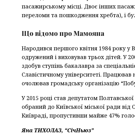
пасажирському місці. Двоє інших пасаж
переломи та пошкодження хребта), і бул
Що відомо про Мамояна
Народився першого квітня 1984 року у В
одружений і виховував трьох дітей. У 20
здобув ступінь бакалавра за спеціальн
Славістичному університеті. Працював 
очолював громадську організацію “Поб
У 2015 році став депутатом Полтавської 
обраний до Київської міської ради від
Київраді, пропустивши майже 47% голос
Яна ТИХОЛАЗ, “СічНьюз”