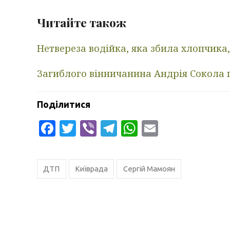
Читайте також
Нетвереза ​​водійка, яка збила хлопчика
Загиблого вінничанина Андрія Сокола
Поділитися
Facebook
Twitter
Viber
Telegram
WhatsApp
Email
ДТП
Київрада
Сергій Мамоян