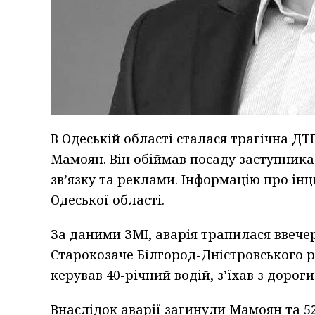
В Одеській області сталася трагічна ДТ
Мамоян. Він обіймав посаду заступника 
зв’язку та реклами. Інформацію про ін
Одеської області.
За даними ЗМІ, аварія трапилася ввечер
Старокозаче Білгород-Дністровського ра
керував 40-річний водій, з’їхав з дорог
Внаслідок аварії загинули Мамоян та 5