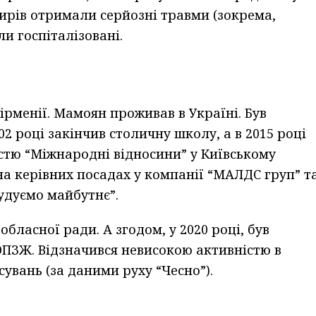
ирів отримали серйозні травми (зокрема,
и госпіталізовані.
ірменії. Мамоян проживав в Україні. Був
02 році закінчив столичну школу, а в 2015 році
істю “Міжнародні відносини” у Київському
на керівних посадах у компанії “МАЛДС груп” т
удуємо майбутнє”.
обласної ради. А згодом, у 2020 році, був
 ОПЗЖ. Відзначився невисокою активністю в
увань (за даними руху “Чесно”).