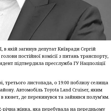
П, в якій загинув депутат Київради Сергій
голови постійної комісії з питань транспорту,
цидент підтвердила пресслужба ГУ Нацполіції
і, третього листопада, о 19:00 поблизу селища
йону. Автомобіль Toyota Land Cruiser, яким
и в кювет, де перекинувся та зайнявся полум’ям.
2-річна жінка, яка перебувала на передньому