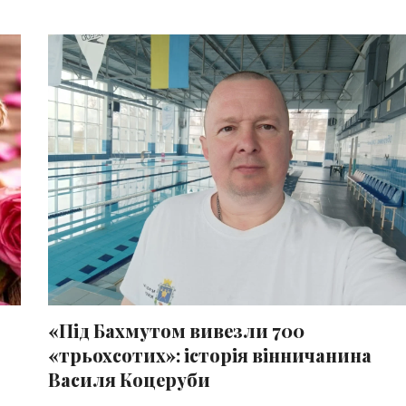
«Під Бахмутом вивезли 700
«трьохсотих»: історія вінничанина
Василя Коцеруби