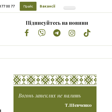
377 00 77
Вакансії
Прайс
Підписуйтесь на новини
Facebook
Vimeo
Tumblr
Instagram
Tiktok
Вогонь запеклих не палить
Т.Шевченко