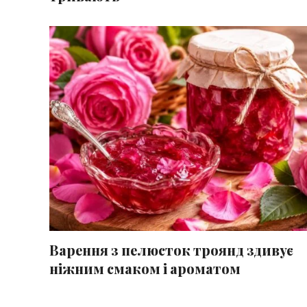
Варення з пелюсток троянд здивує
ніжним смаком і ароматом