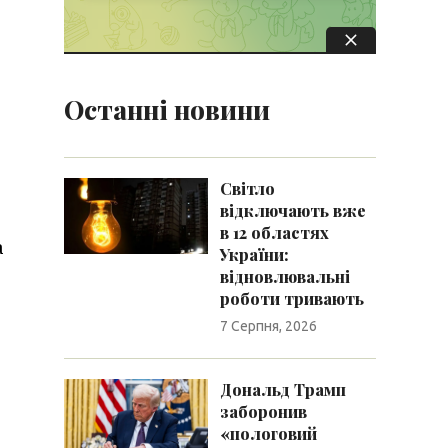
Останні новини
Світло
відключають вже
в 12 областях
а
України:
відновлювальні
роботи тривають
7 Серпня, 2026
Дональд Трамп
заборонив
«пологовий