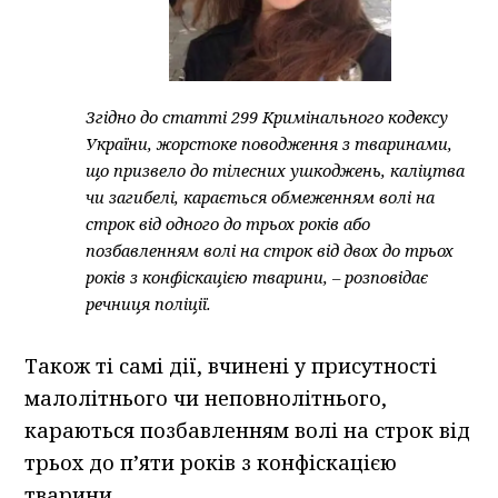
Згідно до статті 299 Кримінального кодексу
України, жорстоке поводження з тваринами,
що призвело до тілесних ушкоджень, каліцтва
чи загибелі, карається обмеженням волі на
строк від одного до трьох років або
позбавленням волі на строк від двох до трьох
років з конфіскацією тварини, – розповідає
речниця поліції.
Також ті самі дії, вчинені у присутності
малолітнього чи неповнолітнього,
караються позбавленням волі на строк від
трьох до п’яти років з конфіскацією
тварини.