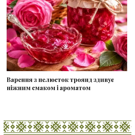
Варення з пелюсток троянд здивує
ніжним смаком і ароматом