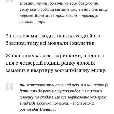
зловити не міг, бо вони не всім довіряють.
Тому одній собачці він зняв скальп на лапі, іншу
порізав. Вони живі, проліковані, – пригадує
зоозахисниця.
За її словами, люди і навіть сусіди його
боялися, тому всі мовчали і жили так.
Жінка опікувалася тваринками, а одного
дня о четвертій годині ранку чоловік
заманив в квартиру восьмимісячну Мілку.
Він жорстоко знущався над нею, а о 8-й ранку (з
дитиною до року на руках) кидав її з п’ятого
поверху по сходам. Це все зафіксовано камерою
в під’їзді. Собачка померла, – зі сльозами
розповідає Наталія.