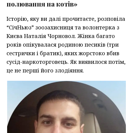
полювання на котів»
Історію, яку ви далі прочитаєте, розповіла
“СічНьюз” зоозахисниця та волонтерка з
Києва Наталія Чорновол. Жінка багато
років опікувалася родиною песиків (три
сестрички і братик), яких жорстоко вбив
сусід-наркоторговець. Як виявилося потім,
це не перші його злодіяння.