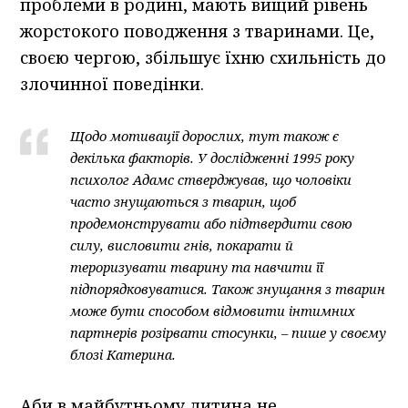
проблеми в родині, мають вищий рівень
жорстокого поводження з тваринами. Це,
своєю чергою, збільшує їхню схильність до
злочинної поведінки.
Щодо мотивації дорослих, тут також є
декілька факторів. У дослідженні 1995 року
психолог Адамс стверджував, що чоловіки
часто знущаються з тварин, щоб
продемонструвати або підтвердити свою
силу, висловити гнів, покарати й
тероризувати тварину та навчити її
підпорядковуватися. Також знущання з тварин
може бути способом відмовити інтимних
партнерів розірвати стосунки, – пише у своєму
блозі Катерина.
Аби в майбутньому дитина не