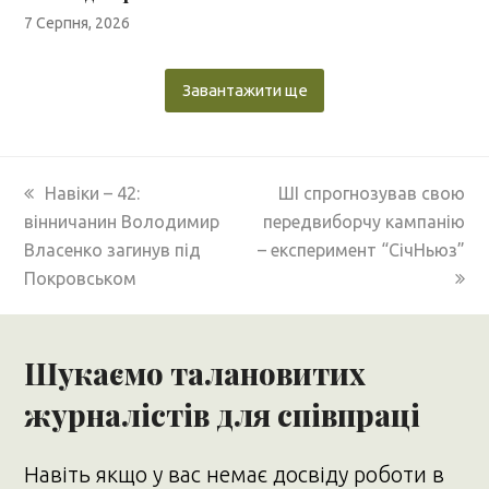
7 Серпня, 2026
Завантажити ще
previous
next
Навіки – 42:
ШІ спрогнозував свою
post:
post:
вінничанин Володимир
передвиборчу кампанію
Власенко загинув під
– експеримент “СічНьюз”
Покровськом
Шукаємо талановитих
журналістів для співпраці
Навіть якщо у вас немає досвіду роботи в