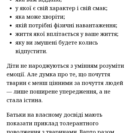
у якої є свій характер і свій смак;
яка може хворіти;
якій потрібні фізичні навантаження;
життя якої вплітається у ваше життя;
яку ви змушені будете колись
відпустити.
Діти не народжуються з умінням розуміти
емоції. Але думка про те, що почуття
тварин є менш цінними за почуття людей
— лише поширене упередження, а не
стала істина.
Батьки на власному досвіді мають
показати приклад толерантного
поводження з тваринами. Варто разом