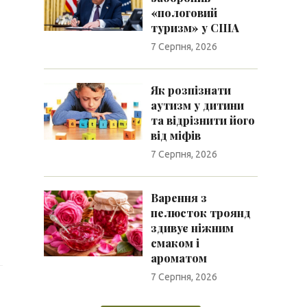
«пологовий
туризм» у США
7 Серпня, 2026
Як розпізнати
аутизм у дитини
та відрізнити його
від міфів
7 Серпня, 2026
Варення з
пелюсток троянд
здивує ніжним
смаком і
ароматом
7 Серпня, 2026