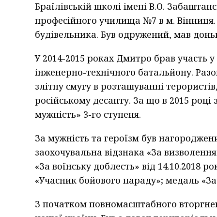
Браїлівській школі імені В.О. Забаштанс
професійного училища №7 в м. Вінниця. 
будівельника. Був одружений, мав доньк
У 2014-2015 роках Дмитро брав участь у
інженерно-технічного батальйону. Разо
злітну смугу в розташуванні терористів
російському десанту. За що в 2015 році
мужність» 3-го ступеня.
За мужність та героїзм був нагороджен
заохочувальна відзнака «За визволення 
«За воїнську доблесть» від 14.10.2018 р
«Учасник бойового параду»; медаль «За 
З початком повномасштабного вторгненн