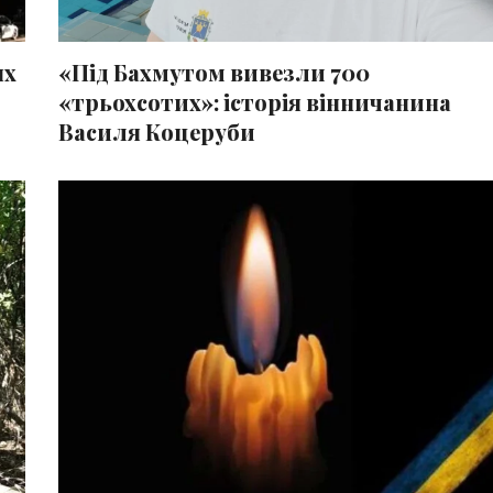
«Під Бахмутом вивезли 700
ях
«трьохсотих»: історія вінничанина
Василя Коцеруби