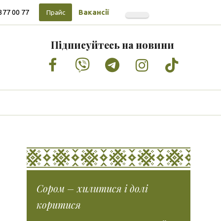
377 00 77
Вакансії
Прайс
Підписуйтесь на новини
Facebook
Vimeo
Tumblr
Instagram
Tiktok
Сором – хилитися і долі
коритися