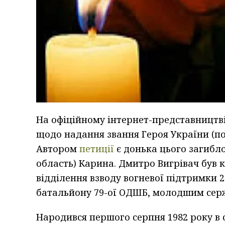
На офіційному інтернет-представництв
щодо надання звання Героя України (п
Автором
петиції
є донька цього загибл
область) Карина. Дмитро Вигрівач був
відділення взводу вогневої підтримки 
батальйону 79-ої ОДШБ, молодшим сер
Народився першого серпня 1982 року в 