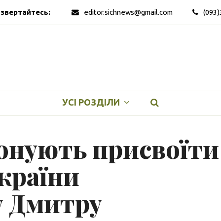
 звертайтесь:
editor.sichnews@gmail.com
(093)
УСІ РОЗДІЛИ
понують присвоїти
країни
 Дмитру