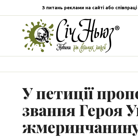
З питань реклами на сайті або співпраці
У петиції про
звання Героя У
жмеринчанину