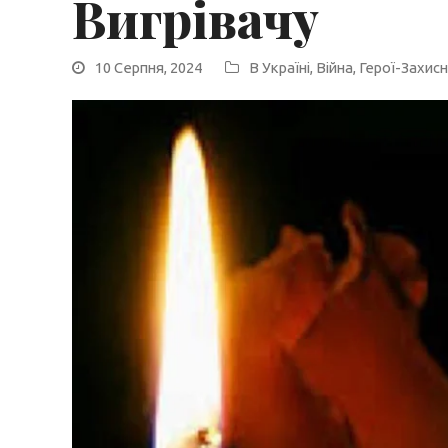
Вигрівачу
10 Серпня, 2024
В Україні
,
Війна
,
Герої-Захис