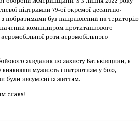
ної оборони Жмеринщини. З 3 липня 2022 року
гневої підтримки 79-ої окремої десантно-
м з побратимами був направлений на територію
ризначений командиром протитанкового
2 аеромобільної роти аеромобільного
бойового завдання по захисту Батьківщини, в
) виявивши мужність і патріотизм у бою,
и були несумісні із життям.
ям слава!