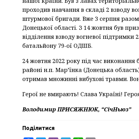
нашої країни. Був з лавах територіаль
проходив навчання в складі 2 взводу во
штурмової бригади. Вже 3 серпня разо
Донецької області. З 14 жовтня був п
відділення взводу вогневої підтримки 
батальйону 79-ої ОДШБ.
24 жовтня 2022 року під час виконання 
районі н.п. Мар’їнка (Донецька область
отримав множинні вибухові травми. Вон
Герої не вмирають! Слава Україні! Геро
Володимир ПРИСЯЖНЮК, “СічНьюз”
Поділитися