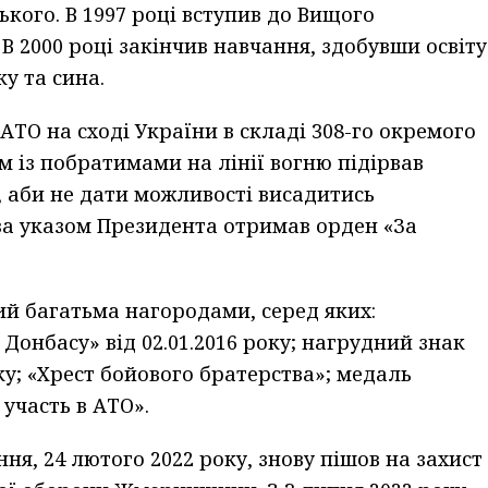
ького. В 1997 році вступив до Вищого
В 2000 році закінчив навчання, здобувши освіту
у та сина.
 АТО на сході України в складі 308-го окремого
м із побратимами на лінії вогню підірвав
, аби не дати можливості висадитись
 за указом Президента отримав орден «За
ий багатьма нагородами, серед яких:
Донбасу» від 02.01.2016 року; нагрудний знак
оку; «Хрест бойового братерства»; медаль
участь в АТО».
я, 24 лютого 2022 року, знову пішов на захист