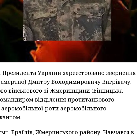
і Президента України зареєстровано звернення
осмертно) Дмитру Володимировичу Вигрівачу.
ого військового зі Жмеринщини (Вінницька
 командиром відділення протитанкового
2 аеромобільної роти аеромобільного
жантом.
смт. Браїлів, Жмеринського району. Навчався в