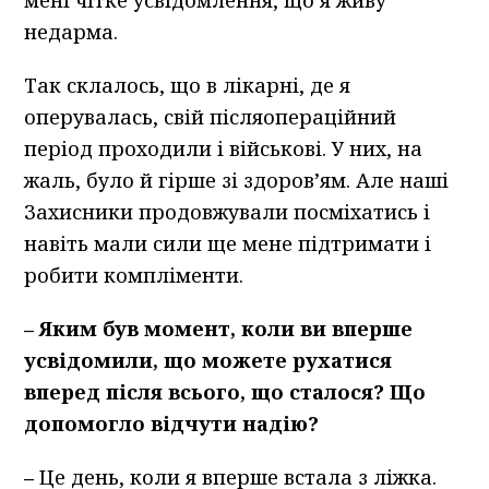
мені чітке усвідомлення, що я живу
недарма.
Так склалось, що в лікарні, де я
оперувалась, свій післяопераційний
період проходили і військові. У них, на
жаль, було й гірше зі здоров’ям. Але наші
Захисники продовжували посміхатись і
навіть мали сили ще мене підтримати і
робити компліменти.
–
Яким був момент, коли ви вперше
усвідомили, що можете рухатися
вперед після всього, що сталося? Що
допомогло відчути надію?
–
Це день, коли я вперше встала з ліжка.