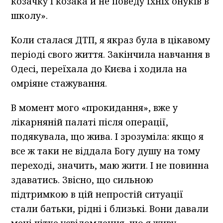
козачку і козака й не поведу їхніх онуків в
школу».
Коли сталася ДТП, я якраз була в цікавому
періоді свого життя. Закінчила навчання в
Одесі, переїхала до Києва і ходила на
омріяне стажування.
В момент мого «прокидання», вже у
лікарняній палаті після операції,
подякувала, що жива. І зрозуміла: якщо я
все ж таки не віддала Богу душу на тому
переході, значить, маю жити. І не повинна
здаватись. Звісно, що сильною
підтримкою в цій непростій ситуації
стали батьки, рідні і близькі. Вони давали