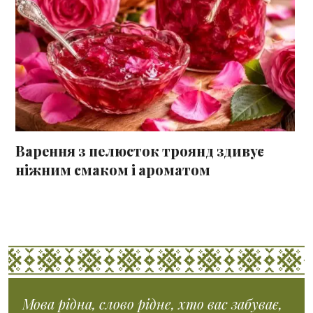
Варення з пелюсток троянд здивує
ніжним смаком і ароматом
Мова рідна, слово рідне, хто вас забуває,