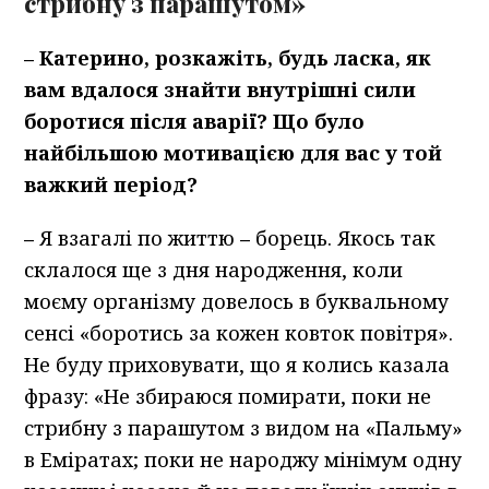
стрибну з парашутом»
– Катерино, розкажіть, будь ласка, як
вам вдалося знайти внутрішні сили
боротися після аварії? Що було
найбільшою мотивацією для вас у той
важкий період?
–
Я взагалі по життю
–
борець. Якось так
склалося ще з дня народження, коли
моєму організму довелось в буквальному
сенсі «боротись за кожен ковток повітря».
Не буду приховувати, що я колись казала
фразу: «Не збираюся помирати, поки не
стрибну з парашутом з видом на «Пальму»
в Еміратах; поки не народжу мінімум одну