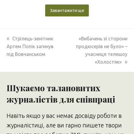
Завантажити ще
previous
next
Стрілець-зенітник
«Вибачень зі сторони
post:
post:
Артем Попік загинув
продюсерів не було» –
під Вовчанськом
учасниця телешоу
«Холостяк»
Шукаємо талановитих
журналістів для співпраці
Навіть якщо у вас немає досвіду роботи в
журналістиці, але ви гарно пишете твори