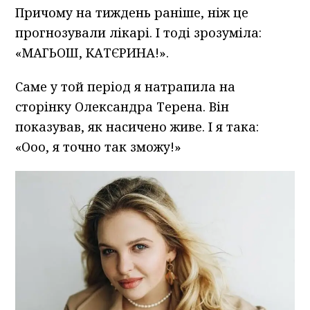
Причому на тиждень раніше, ніж це
прогнозували лікарі. І тоді зрозуміла:
«МАГЬОШ, КАТЄРИНА!».
Саме у той період я натрапила на
сторінку Олександра Терена. Він
показував, як насичено живе. І я така:
«Ооо, я точно так зможу!»