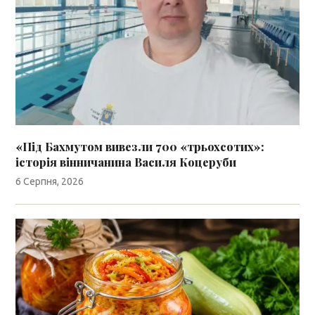
«Під Бахмутом вивезли 700 «трьохсотих»:
історія вінничанина Василя Коцеруби
6 Серпня, 2026