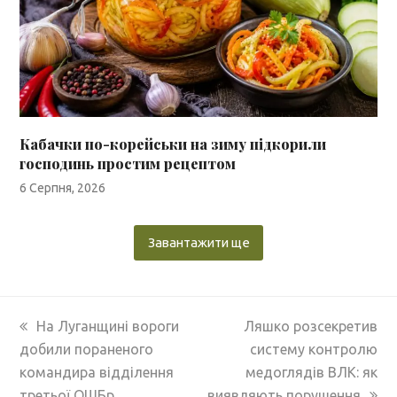
Кабачки по-корейськи на зиму підкорили
господинь простим рецептом
6 Серпня, 2026
Завантажити ще
previous
next
На Луганщині вороги
Ляшко розсекретив
post:
post:
добили пораненого
систему контролю
командира відділення
медоглядів ВЛК: як
третьої ОШБр
виявляють порушення