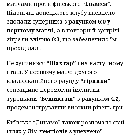
матчами проти фінського
“Ільвеса”
.
Підопічні донецького клубу впевнено
здолали суперника з рахунком
6:0 у
першому матчі
, а в повторній зустрічі
зіграли внічию
0:0
, що забезпечило їм
прохід далі.
Не зупинився
“Шахтар”
і на наступному
етапі. У першому матчі другого
кваліфікаційного раунду
“гірники”
сенсаційно перемогли іменитий
турецький
“Бешикташ”
з рахунком
4:2
,
продемонструвавши високий рівень гри.
Київське “Динамо” також розпочало свій
шлях у Лізі чемпіонів з упевненої