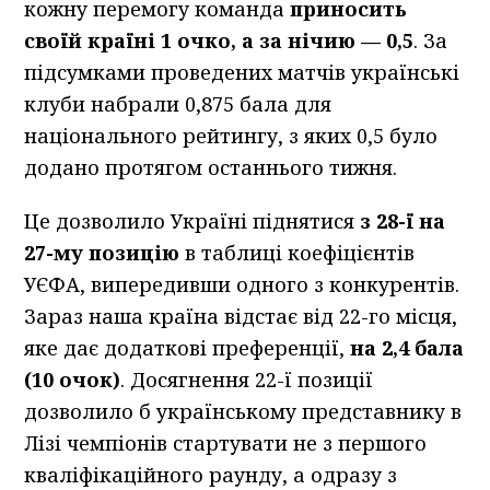
кожну перемогу команда
приносить
своїй країні 1 очко, а за нічию — 0,5
. За
підсумками проведених матчів українські
клуби набрали 0,875 бала для
національного рейтингу, з яких 0,5 було
додано протягом останнього тижня.
Це дозволило Україні піднятися
з 28-ї на
27-му позицію
в таблиці коефіцієнтів
УЄФА, випередивши одного з конкурентів.
Зараз наша країна відстає від 22-го місця,
яке дає додаткові преференції,
на 2,4 бала
(10 очок)
. Досягнення 22-ї позиції
дозволило б українському представнику в
Лізі чемпіонів стартувати не з першого
кваліфікаційного раунду, а одразу з