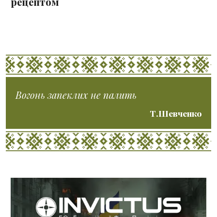
рецептом
Вогонь запеклих не палить
Т.Шевченко