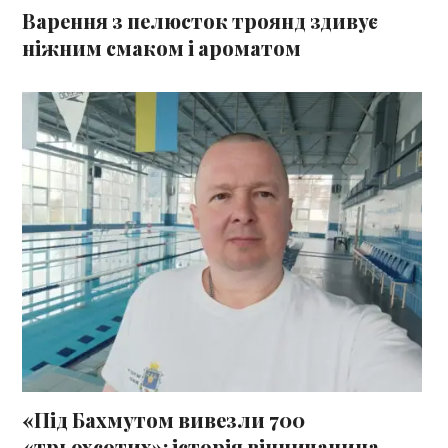
Варення з пелюсток троянд здивує
ніжним смаком і ароматом
«Під Бахмутом вивезли 700
«трьохсотих»: історія вінничанина