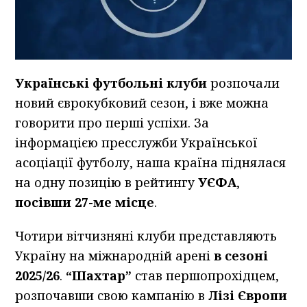
Українські футбольні клуби
розпочали
новий єврокубковий сезон, і вже можна
говорити про перші успіхи. За
інформацією пресслужби Української
асоціації футболу, наша країна піднялася
на одну позицію в рейтингу
УЄФА
,
посівши 27-ме місце
.
Чотири вітчизняні клуби представляють
Україну на міжнародній арені
в сезоні
2025/26
.
“Шахтар”
став першопрохідцем,
розпочавши свою кампанію в
Лізі Європи