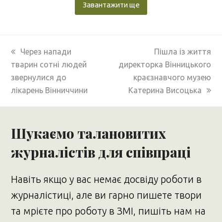
Завантажити ще
previous
next
Через напади
Пішла із життя
post:
post:
тварин сотні людей
директорка Вінницького
звернулися до
краєзнавчого музею
лікарень Вінниччини
Катерина Висоцька
Шукаємо талановитих
журналістів для співпраці
Навіть якщо у вас немає досвіду роботи в
журналістиці, але ви гарно пишете твори
та мрієте про роботу в ЗМІ, пишіть нам на