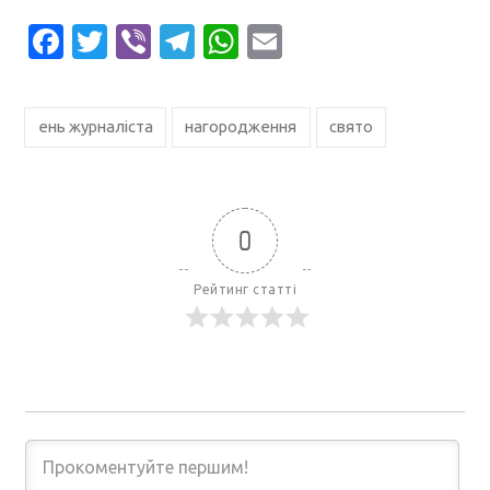
Facebook
Twitter
Viber
Telegram
WhatsApp
Email
ень журналіста
нагородження
свято
0
Рейтинг статті