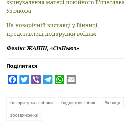
звинувачення матері покійного В’ячеслава
Узєлкова
На новорічній виставці у Вінниці
представлені подарунки воїнам
Фелікс ЖАНІН, «СічНьюз»
Поділитися
Facebook
Twitter
Viber
Telegram
WhatsApp
Email
безпритульні собаки
будки для собак
Вінниця
зоозахисники