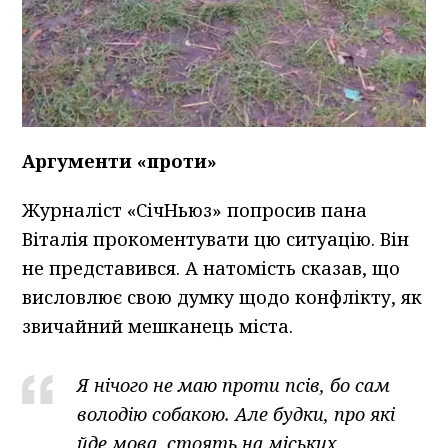
Аргументи «проти»
Журналіст «СічНьюз» попросив пана
Віталія прокоментувати цю ситуацію. Він
не представився. А натомість сказав, що
висловлює свою думку щодо конфлікту, як
звичайний мешканець міста.
Я нічого не маю проти псів, бо сам
володію собакою. Але будки, про які
йде мова, стоять на міських