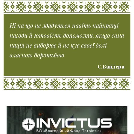
Ні на що не здадуться навіть найкращі
нагоди й готовість допомогти, якщо сама
нація не виборює й не кує своєї долі
власною боротьбою
С.Бандера