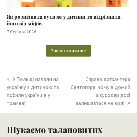
Як розпізнати аутизм у дитини та відрізнити
його від міфів
7 Серпня, 2026
Завантажити ще
previous
next
У Польщі напали на
Справа догхантера
post:
post:
українку з дитиною та
Святогора: чому відомий
побили українців у
шкуродер досі
трамваї
залишається на волі
Шукаємо талановитих