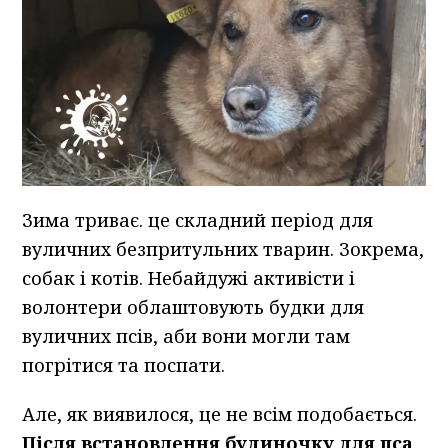
Зима триває. це складний період для
вуличних безпритульних тварин. Зокрема,
собак і котів. Небайдужі активісти і
волонтери облаштовують будки для
вуличних псів, аби вони могли там
погрітися та поспати.
Але, як виявилося, це не всім подобається.
Після встановлення будиночку для пса