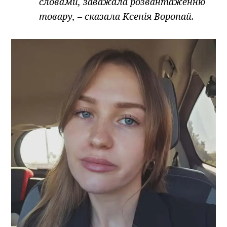
словами, заважала розвантаженню
товару, – сказала Ксенія Воропай.